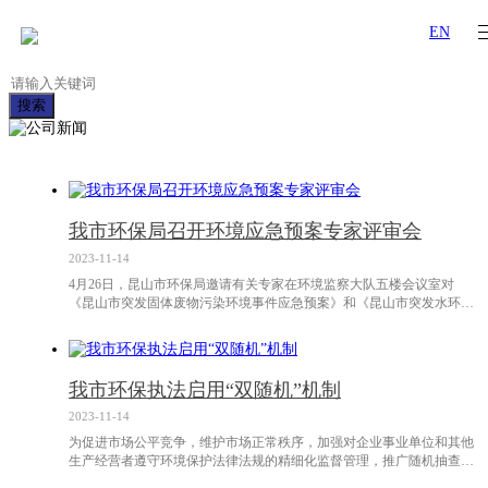
EN
搜索
我市环保局召开环境应急预案专家评审会
2023-11-14
4月26日，昆山市环保局邀请有关专家在环境监察大队五楼会议室对
《昆山市突发固体废物污染环境事件应急预案》和《昆山市突发水环境
事件应急预案》进行了评审会，苏州市环境应急与事故调查中心的领导
和昆山市经信委、公安局、住建局、水利（水务）局等单位分管领导出
席了会议。与会人员认真审阅了两份预案，听取了编制单位（苏州科技
大学）对这两份预案主要内容的介绍。经过认真的讨论，专家认为，
我市环保执法启用“双随机”机制
《昆山市突发固体废物污染环境事
2023-11-14
为促进市场公平竞争，维护市场正常秩序，加强对企业事业单位和其他
生产经营者遵守环境保护法律法规的精细化监督管理，推广随机抽查制
度，规范日常环境监管工作，根据《昆山市污染源日常环境监管随机抽