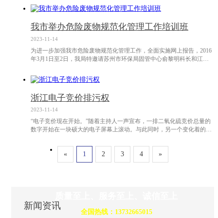
查制度实施方案》（昆环[2016]24号），我局于2016年4月28日上午8点
半在环境监察大队会议室，由我局相关负责人通过监察执法动态管理平
台，随机抽取执法人员2组，检查对象4家。根据此方案，双随机抽查将
我市举办危险废物规范化管理工作培训班
作为环境执
2023-11-14
为进一步加强我市危险废物规范化管理工作，全面实施网上报告，2016
年3月1日至2日，我局特邀请苏州市环保局固管中心俞黎明科长和江苏
梦兰神彩科技股份有限公司薛伟工程师分三期对全市安环局（所）的工
作人员和550多家重点产生企业法定代表人及规范化管理负责人进行了
现场培训，培训内容包括危险废物规范化管理要求和危险废物网上报告
系统操作两个方面。会上，俞黎明科长讲解了危险废物污染防治特别规
浙江电子竞价排污权
定、相关法律法规等内
2023-11-14
“电子竞价现在开始。”随着主持人一声宣布，一排二氧化硫竞价总量的
数字开始在一块硕大的电子屏幕上滚动。与此同时，另一个变化着的数
字吸引着在场所有人的目光:“当前出价5000元、5500元、6000元……”出
价数额每增长一次，倒计时就重新开始计算。这是日前由浙江省排污权
«
1
2
3
4
»
交易中心主办的第一期政府储备二氧化硫指标电子竞价会上的一幕，共
有7家企业参与了此次竞价。自2009年环境保护部和财政部批准浙江省
率先开
化学品厂家
质量至上、服务至上、诚信至上
新闻资讯
全国热线：13732665015