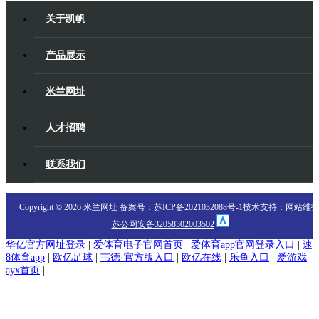
关于凯帆
产品展示
米兰网址
人才招聘
联系我们
Copyright ©
2026 米兰网址 备案号：
苏ICP备2021032088号-1
技术支持：
网站维
苏公网安备32058302003502
华亿官方网址登录
|
爱体育电子官网首页
|
爱体育app官网登录入口
|
速
8体育app
|
欧亿足球
|
韦德·官方版入口
|
欧亿在线
|
乐鱼入口
|
爱游戏
ayx首页
|